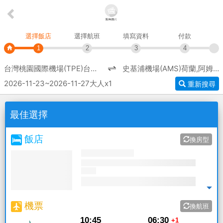
選擇飯店
選擇航班
填寫資料
付款
1
2
3
4
台灣桃園國際機場(TPE)台灣,
史基浦機場(AMS)荷蘭,阿姆
台北桃園
斯特丹
2026-11-23~2026-11-27
大人x1
重新搜尋
最佳選擇
飯店
換房型
2026-11-23(4晚),1間
XXXXXXXXXX
XXXXX
XXXXXXXXXX,XXXXXXXXXX
查看詳情
機票
換航班
10:45
06:30
+1