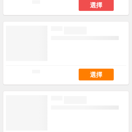
+XXX
選擇
★★★
XXXXXXXXXXX
XXXXXXXXXXX
+XXX
選擇
★★★
XXXXXXXXXXX
XXXXXXXXXXX