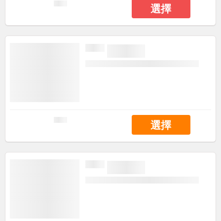
+XXX
選擇
★★★
XXXXXXXXXXX
XXXXXXXXXXX
+XXX
選擇
★★★
XXXXXXXXXXX
XXXXXXXXXXX