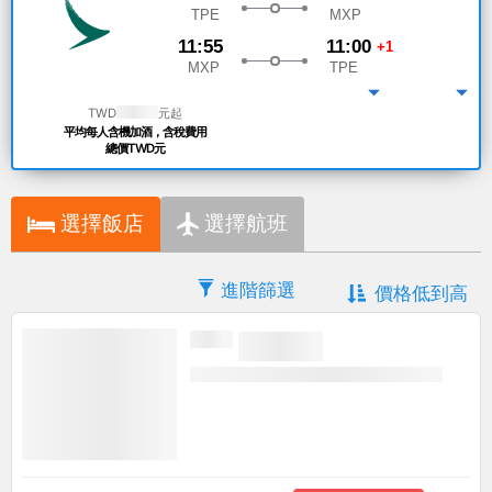
TPE
MXP
11:55
11:00
+1
MXP
TPE
查看詳情
票價規則
TWD
XX,XXX
元起
平均每人含機加酒，含稅費用
總價TWD
元
選擇飯店
選擇航班
進階篩選
價格低到高
★★★
XXXXXXXXXXX
XXXXXXXXXXX