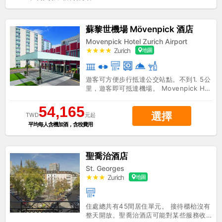
致力於堅守環保政策。該處的商務設施適
合任何商務活動、討論會、大會或會議。
這些服務中有一些可能需另外付費。
蘇黎世機場 Mövenpick 酒店
Movenpick Hotel Zurich Airport
★★★★
Zurich
地圖
H
遊客可方便步行抵達公交站點。不到1. 5公
里，遊客即可抵達機場。 Movenpick Hot
el Zurich Airport總共有333間房間。 機
構的所有公共區域與臥室可使用無線網
54,165
選擇
絡。 Movenpick Hotel Zurich Airport
TWD
元起
爲了賓客的方便，提供24小時的接待服
平均每人含機加酒，含稅費用
務。這間住處不提供嬰兒牀。這間無障礙
物業中所有的臥室皆爲無障礙空間。爲了
賓客方便起見，提供停車位。這間住處實
聖喬治酒店
行環保政策。賓客可利用機場接送服務。
St. Georges
商務旅客可使用會議與商務服務及設施來
增加便利性。 提供的餐廳是賓客住宿的完
★★★
Zurich
地圖
H
美搭配。 所有在此處住宿的賓客可以有機
會品嚐到該處餐廳的美食。酒店可能對某
些服務收費。
住處總共有45間居住單元。 接待櫃枱沒有
整天開放。聖喬治酒店可能對某些服務收