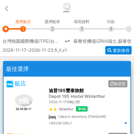
選擇飯店
選擇航班
填寫資料
付款
1
2
3
4
台灣桃園國際機場(TPE)台灣,
蘇黎世機場(ZRH)瑞士,蘇黎世
台北桃園
2026-11-17~2026-11-23
大人x1
重新搜尋
最佳選擇
飯店
換房型
迪普195豐泰旅館
Depot 195 Hostel Winterthur
2026-11-17(6晚),1間
★★
Winterthur
地圖
1.Bed in dormitory STANDARD
1.ROOM ONLY
查看詳情