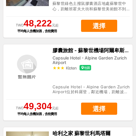
蘇黎世綠色土撥鼠膠囊酒店地處蘇黎世中
心，距離班霍夫大街和蘇黎世美術館不到 1
0 分鐘步行路程。 此酒店距離蘇黎世聯邦
理工學院 0.7 英里（1.1 公里），距離蘇黎
48,222
選擇
世歌劇院 0.4 英里（0.6 公里）。 前臺只
TWD
元起
在規定時段有服務人員值班。 有 55 間特
平均每人含機加酒，含稅費用
色裝修的客房定能讓您在旅途中找到家的
舒適。免費 WiFi可讓您與朋友保持聯繫。
浴室提供淋浴設施和吹風機。
膠囊旅館 - 蘇黎世機場阿爾卑斯花
園
Capsule Hotel - Alpine Garden Zurich
Airport
★★★
Kloten
地圖
H
Capsule Hotel - Alpine Garden Zurich
Airport位於科羅登，鄰近機場，距離波利
邦纜車只有 10 分鐘車程。 此酒店距離蘇
黎世動物園 9.1 英里（14.7 公里），距離
49,304
選擇
蘇黎世聯邦理工學院 7 英里（11.2 公
TWD
元起
里）。 您可利用免費 WiFi、禮品店/報攤
平均每人含機加酒，含稅費用
和公共客廳等便利服務和設施。 特色服務/
設施包括電腦站點、快速入住和快速退
房。計劃在科羅登舉辦活動？這家酒店的
哈利之家 蘇黎世利馬塔爾
活動空間有 6 平方米（65 平方英尺），包