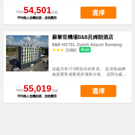
費。
54,501
選擇
TWD
元起
平均每人含機加酒，含稅費用
蘇黎世機場B&B呂姆朗酒店
B&B HOTEL Zurich Airport Rumlang
★★★
呂姆朗
地圖
H
該處共有170間款待的客房。 提供無線網
絡讓賓客感覺更舒適與方便。 這間住處提
供24小時的接待服務，因此隨時可滿足賓
客的需求。行動不便的賓客可以住宿於蘇
55,019
選擇
黎世機場B&B呂姆朗酒店，它有一些無障
TWD
元起
礙居住單元。蘇黎世機場B&B呂姆朗酒店
平均每人含機加酒，含稅費用
爲了賓客方便起見，提供停車位。
蘇黎世東瓦利塞倫B&B酒店
B&B Hotel Zurich East Wallisellen
★★★
瓦利塞倫
地圖
H