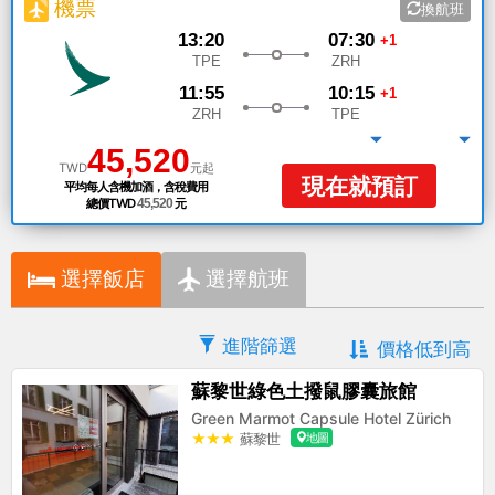
機票
換航班
13:20
07:30
+1
TPE
ZRH
11:55
10:15
+1
ZRH
TPE
查看詳情
票價規則
45,520
TWD
元起
現在就預訂
平均每人含機加酒，含稅費用
總價TWD
45,520
元
選擇飯店
選擇航班
進階篩選
價格低到高
蘇黎世綠色土撥鼠膠囊旅館
Green Marmot Capsule Hotel Zürich
★★★
蘇黎世
地圖
H