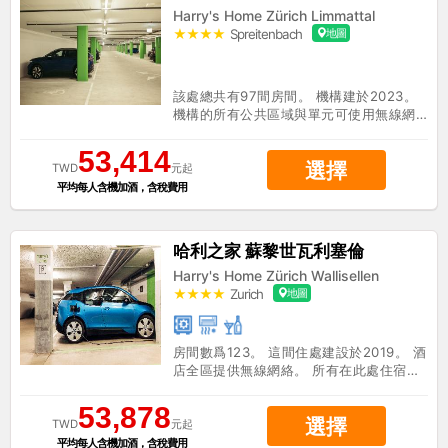
Harry's Home Zürich Limmattal
括會議場地。 您可以在酒店的咖啡館享用
美味餐點，或者去小喫吧/熟食店找點喫
★★★★
Spreitenbach
地圖
H
的。在忙碌的一天後，不妨去酒吧/酒廊輕
鬆一下。每天 06:00 至 12:30 提供收費的
歐陸式早餐。 酒店的 144 間客房定能讓您
該處總共有97間房間。 機構建於2023。
在旅途中找到家的舒適。免費 WiFi可讓您
機構的所有公共區域與單元可使用無線網
與朋友保持聯繫。浴室提供淋浴設施和吹
絡。 Harry’s Home Zürich Limmattal沒
風機。每週一次提供客房服務；還可應要
提供24小時的接待服務。該處提供無障礙
53,414
求提供熨斗/熨板。
選擇
的公共區域。停車位對那些開車的人士很
TWD
元起
有用。Harry’s Home Zürich Limmattal
平均每人含機加酒，含稅費用
執行可持續環保政策。Harry’s Home Zür
ich Limmattal的某些服務可能需付費。
哈利之家 蘇黎世瓦利塞倫
Harry's Home Zürich Wallisellen
★★★★
Zurich
地圖
H
房間數爲123。 這間住處建設於2019。 酒
店全區提供無線網絡。 所有在此處住宿的
賓客可於任何時間聯絡接待櫃枱。這間住
處沒提供嬰兒牀。爲了對特殊需求的遊客
53,878
選擇
提供服務，Harry’s Home Zürich Wallis
TWD
元起
ellen提供一些無障礙居住單元。這間酒店
平均每人含機加酒，含稅費用